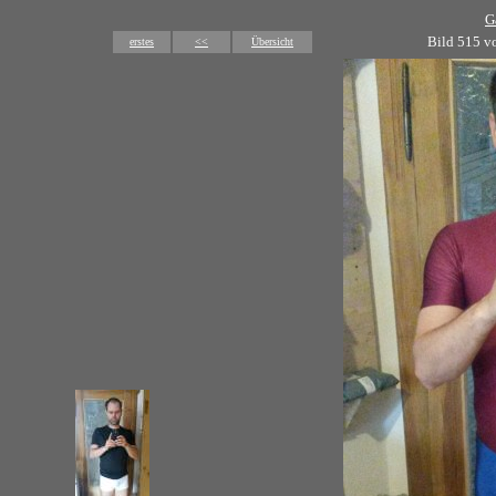
G
Bild 515 v
erstes
<<
Übersicht