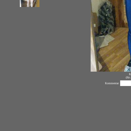
K
(für
Kommentar