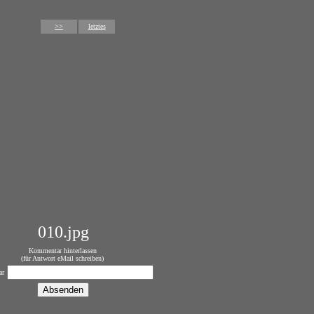
>>
letztes
010.jpg
Kommentar hinterlassen
(für Antwort eMail schreiben)
ar