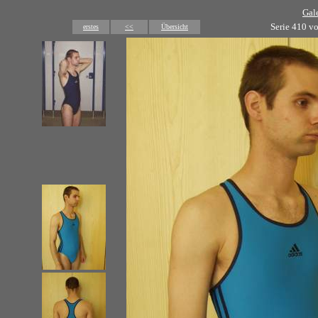
Gal
Serie 410 v
erstes
<<
Übersicht