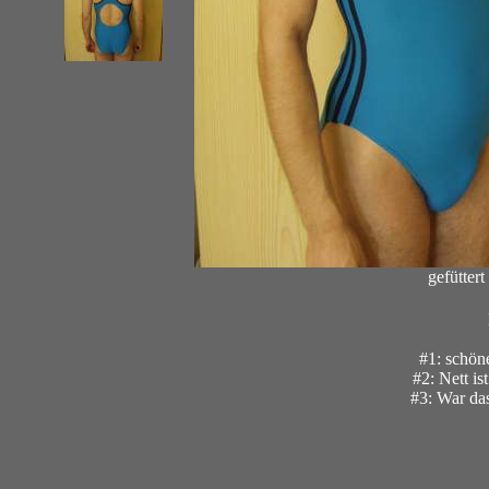
gefüttert
#1: schön
#2: Nett i
#3: War da